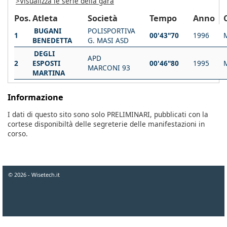
>Visualizza le serie della gara
Pos.
Atleta
Società
Tempo
Anno
BUGANI
POLISPORTIVA
1
00'43"70
1996
BENEDETTA
G. MASI ASD
DEGLI
APD
2
ESPOSTI
00'46"80
1995
MARCONI 93
MARTINA
Informazione
I dati di questo sito sono solo PRELIMINARI, pubblicati con la
cortese disponibiltà delle segreterie delle manifestazioni in
corso.
© 2026 - Wisetech.it