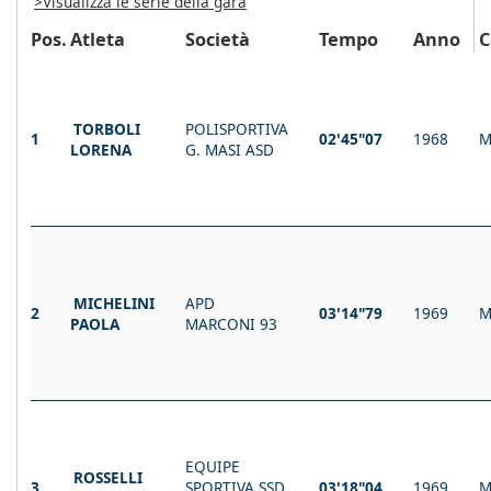
>Visualizza le serie della gara
Pos.
Atleta
Società
Tempo
Anno
C
TORBOLI
POLISPORTIVA
1
02'45"07
1968
M
LORENA
G. MASI ASD
MICHELINI
APD
2
03'14"79
1969
M
PAOLA
MARCONI 93
EQUIPE
ROSSELLI
3
SPORTIVA SSD
03'18"04
1969
M