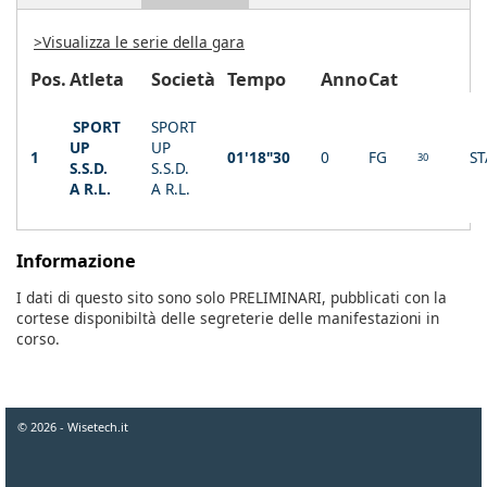
>Visualizza le serie della gara
Pos.
Atleta
Società
Tempo
Anno
Cat
SPORT
SPORT
UP
UP
1
01'18"30
0
FG
ST
30
S.S.D.
S.S.D.
A R.L.
A R.L.
Informazione
I dati di questo sito sono solo PRELIMINARI, pubblicati con la
cortese disponibiltà delle segreterie delle manifestazioni in
corso.
© 2026 - Wisetech.it