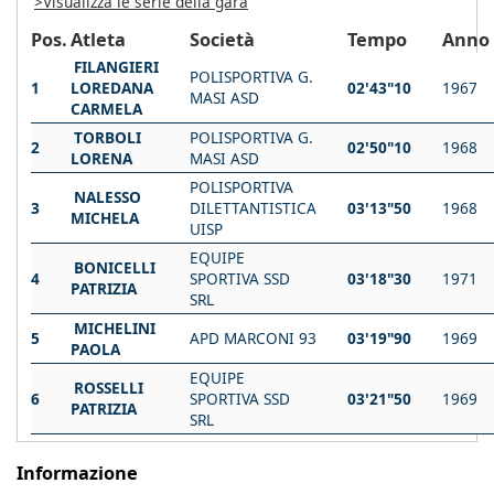
>Visualizza le serie della gara
Pos.
Atleta
Società
Tempo
Anno
FILANGIERI
POLISPORTIVA G.
1
LOREDANA
02'43"10
1967
MASI ASD
CARMELA
TORBOLI
POLISPORTIVA G.
2
02'50"10
1968
LORENA
MASI ASD
POLISPORTIVA
NALESSO
3
DILETTANTISTICA
03'13"50
1968
MICHELA
UISP
EQUIPE
BONICELLI
4
SPORTIVA SSD
03'18"30
1971
PATRIZIA
SRL
MICHELINI
5
APD MARCONI 93
03'19"90
1969
PAOLA
EQUIPE
ROSSELLI
6
SPORTIVA SSD
03'21"50
1969
PATRIZIA
SRL
Informazione