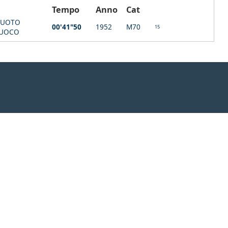
Tempo
Anno
Cat
NUOTO
00'41"50
1952
M70
15
 FUOCO