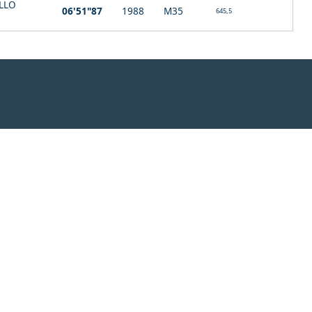
LLO
06'51"87
1988
M35
645,5