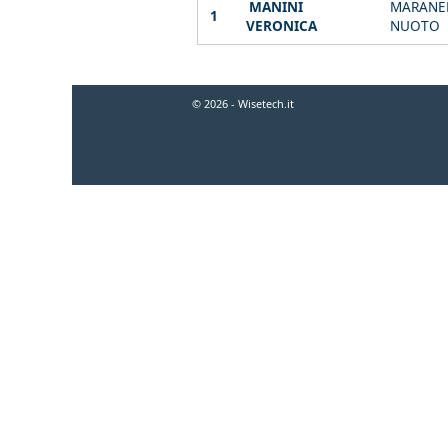
MANINI
MARANE
1
VERONICA
NUOTO
© 2026 - Wisetech.it