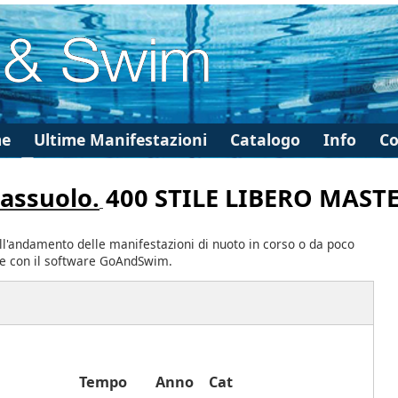
e
Ultime Manifestazioni
Catalogo
Info
Co
Sassuolo.
400 STILE LIBERO MAST
ll'andamento delle manifestazioni di nuoto in corso o da poco
te con il software GoAndSwim.
à
Tempo
Anno
Cat