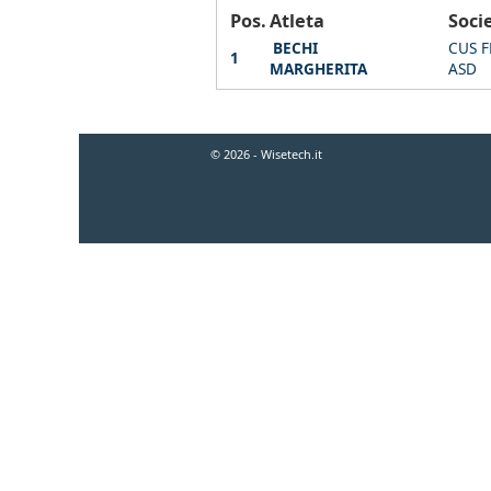
Pos.
Atleta
Soci
BECHI
CUS 
1
MARGHERITA
ASD
© 2026 - Wisetech.it