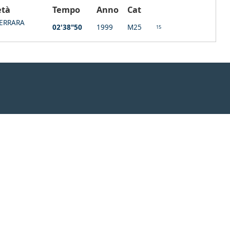
età
Tempo
Anno
Cat
FERRARA
02'38"50
1999
M25
15