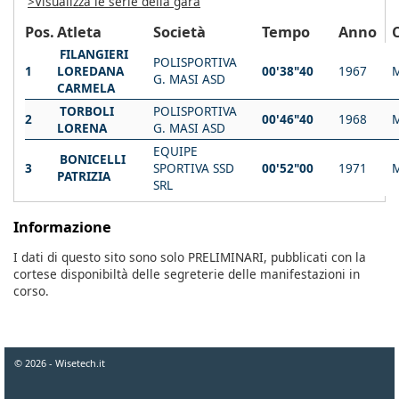
>Visualizza le serie della gara
Pos.
Atleta
Società
Tempo
Anno
FILANGIERI
POLISPORTIVA
1
LOREDANA
00'38"40
1967
G. MASI ASD
CARMELA
TORBOLI
POLISPORTIVA
2
00'46"40
1968
LORENA
G. MASI ASD
EQUIPE
BONICELLI
3
SPORTIVA SSD
00'52"00
1971
PATRIZIA
SRL
Informazione
I dati di questo sito sono solo PRELIMINARI, pubblicati con la
cortese disponibiltà delle segreterie delle manifestazioni in
corso.
© 2026 - Wisetech.it