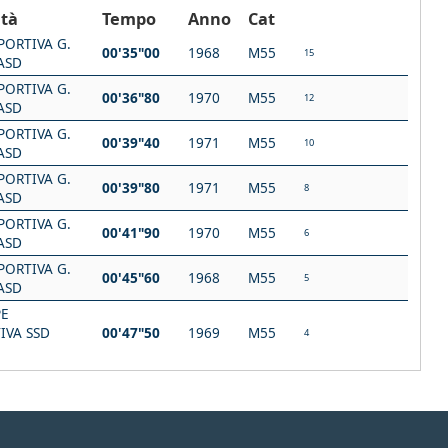
età
Tempo
Anno
Cat
PORTIVA G.
00'35"00
1968
M55
15
ASD
PORTIVA G.
00'36"80
1970
M55
12
ASD
PORTIVA G.
00'39"40
1971
M55
10
ASD
PORTIVA G.
00'39"80
1971
M55
8
ASD
PORTIVA G.
00'41"90
1970
M55
6
ASD
PORTIVA G.
00'45"60
1968
M55
5
ASD
PE
IVA SSD
00'47"50
1969
M55
4