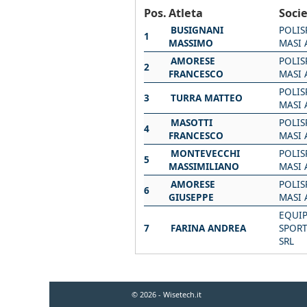
Pos.
Atleta
Soci
BUSIGNANI
POLIS
1
MASSIMO
MASI 
AMORESE
POLIS
2
FRANCESCO
MASI 
POLIS
3
TURRA MATTEO
MASI 
MASOTTI
POLIS
4
FRANCESCO
MASI 
MONTEVECCHI
POLIS
5
MASSIMILIANO
MASI 
AMORESE
POLIS
6
GIUSEPPE
MASI 
EQUI
7
FARINA ANDREA
SPORT
SRL
© 2026 - Wisetech.it