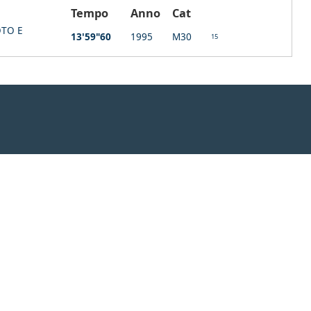
à
Tempo
Anno
Cat
TO E
13'59"60
1995
M30
15