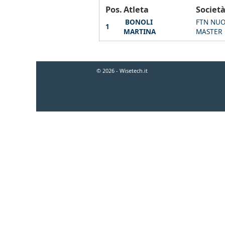
Pos.
Atleta
Societ
BONOLI
FTN NUO
1
MARTINA
MASTER
© 2026 - Wisetech.it