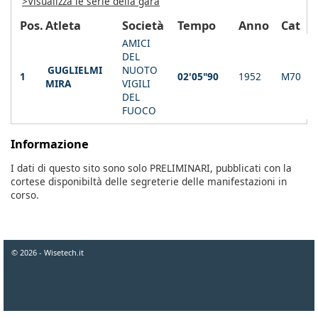
>Visualizza le serie della gara
Pos.
Atleta
Società
Tempo
Anno
Cat
AMICI
DEL
GUGLIELMI
NUOTO
1
02'05"90
1952
M70
MIRA
VIGILI
DEL
FUOCO
Informazione
I dati di questo sito sono solo PRELIMINARI, pubblicati con la
cortese disponibiltà delle segreterie delle manifestazioni in
corso.
© 2026 - Wisetech.it