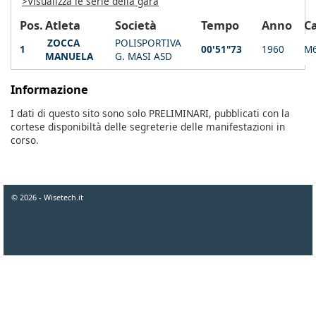
>Visualizza le serie della gara
Pos.
Atleta
Società
Tempo
Anno
C
ZOCCA
POLISPORTIVA
1
00'51"73
1960
M
MANUELA
G. MASI ASD
Informazione
I dati di questo sito sono solo PRELIMINARI, pubblicati con la
cortese disponibiltà delle segreterie delle manifestazioni in
corso.
© 2026 - Wisetech.it