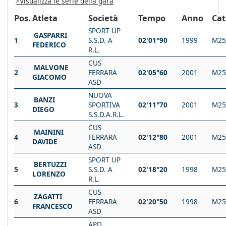
>Visualizza le serie della gara
Pos.
Atleta
Società
Tempo
Anno
Cat
SPORT UP
GASPARRI
1
S.S.D. A
02'01"90
1999
M25
FEDERICO
R.L.
CUS
MALVONE
2
FERRARA
02'05"60
2001
M25
GIACOMO
ASD
NUOVA
BANZI
3
SPORTIVA
02'11"70
2001
M25
DIEGO
S.S.D.A.R.L.
CUS
MAININI
4
FERRARA
02'12"80
2001
M25
DAVIDE
ASD
SPORT UP
BERTUZZI
5
S.S.D. A
02'18"20
1998
M25
LORENZO
R.L.
CUS
ZAGATTI
6
FERRARA
02'20"50
1998
M25
FRANCESCO
ASD
APD