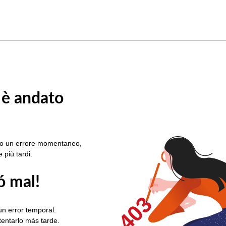
 è andato
rato un errore momentaneo,
e più tardi.
ó mal!
403
un error temporal.
ntentarlo más tarde.